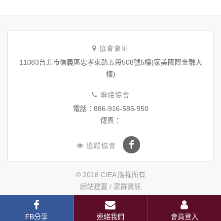
協會會址
11083台北市信義區忠孝東路五段508號5樓(家美國際金融大
樓)
聯絡協會
電話：886-916-585-950
傳真：
追蹤協會
© 2018 CIEA 版權所有
網站建置 /
富群資訊
FB分享
連絡我們
會員登入