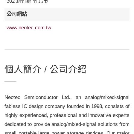
302 新竹縣 竹北市
公司網站
www.neotec.com.tw
個人簡介 / 公司介紹
Neotec Semiconductor Ltd., an analog/mixed-signal
fabless IC design company founded in 1998, consists of
highly experienced, professional and innovative experts
dedicated to provide analog/mixed-signal solutions from
small portable large power storage devices. Our major