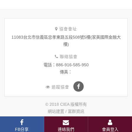
協會會址
11083台北市信義區忠孝東路五段508號5樓(家美國際金融大
樓)
聯絡協會
電話：886-916-585-950
傳真：
追蹤協會
© 2018 CIEA 版權所有
網站建置 /
富群資訊
FB分享
連絡我們
會員登入