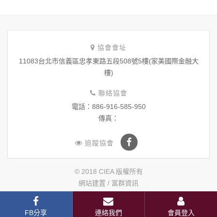
協會會址
11083台北市信義區忠孝東路五段508號5樓(家美國際金融大
樓)
聯絡協會
電話：886-916-585-950
傳真：
追蹤協會
© 2018 CIEA 版權所有
網站建置 /
富群資訊
FB分享
連絡我們
會員登入