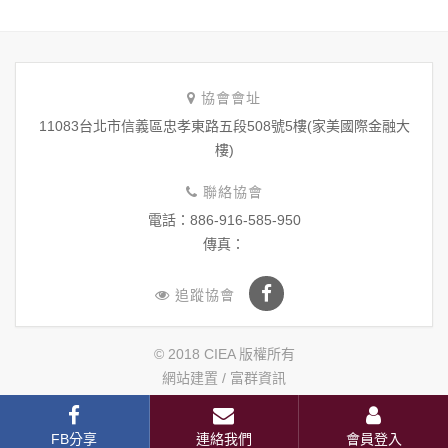
協會會址
11083台北市信義區忠孝東路五段508號5樓(家美國際金融大
樓)
聯絡協會
電話：886-916-585-950
傳真：
追蹤協會
© 2018 CIEA 版權所有
網站建置 /
富群資訊
FB分享
連絡我們
會員登入