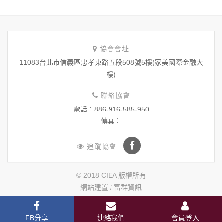
協會會址
11083台北市信義區忠孝東路五段508號5樓(家美國際金融大
樓)
聯絡協會
電話：886-916-585-950
傳真：
追蹤協會
© 2018 CIEA 版權所有
網站建置 /
富群資訊
FB分享
連絡我們
會員登入